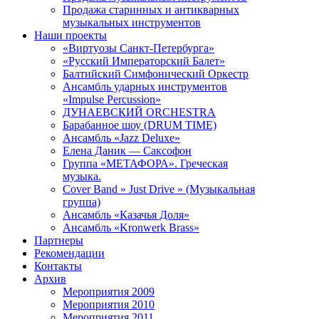
Продажа старинных и антикварных
музыкальных инструментов
Наши проекты
«Виртуозы Санкт-Петербурга»
«Русский Императорский Балет»
Балтийский Симфонический Оркестр
Ансамбль ударных инструментов
«Impulse Percussion»
ДУНАЕВСКИЙ ORCHESTRA
Барабанное шоу (DRUM TIME)
Ансамбль «Jazz Deluxe»
Елена Даник — Саксофон
Группа «МЕТАФОРА». Греческая
музыка.
Cover Band » Just Drive » (Музыкальная
группа)
Ансамбль «Казачья Доля»
Ансамбль «Kronwerk Вrass»
Партнеры
Рекомендации
Контакты
Архив
Мероприятия 2009
Мероприятия 2010
Мероприятия 2011