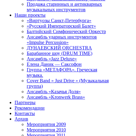
Продажа старинных и антикварных
музыкальных инструментов
Наши проекты
«Виртуозы Санкт-Петербурга»
«Русский Императорский Балет»
Балтийский Симфонический Оркестр
Ансамбль ударных инструментов
«Impulse Percussion»
ДУНАЕВСКИЙ ORCHESTRA
Барабанное шоу (DRUM TIME)
Ансамбль «Jazz Deluxe»
Елена Даник — Саксофон
Группа «МЕТАФОРА». Греческая
музыка.
Cover Band » Just Drive » (Музыкальная
группа)
Ансамбль «Казачья Доля»
Ансамбль «Kronwerk Вrass»
Партнеры
Рекомендации
Контакты
Архив
Мероприятия 2009
Мероприятия 2010
Мероприятия 2011