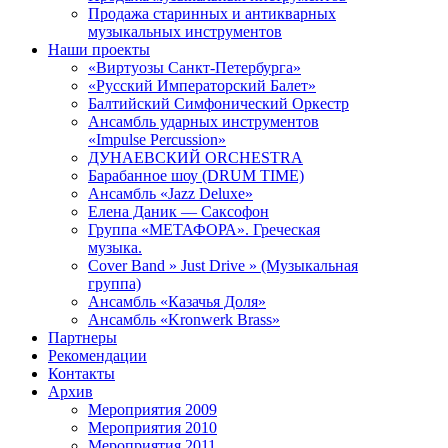
Продажа старинных и антикварных
музыкальных инструментов
Наши проекты
«Виртуозы Санкт-Петербурга»
«Русский Императорский Балет»
Балтийский Симфонический Оркестр
Ансамбль ударных инструментов
«Impulse Percussion»
ДУНАЕВСКИЙ ORCHESTRA
Барабанное шоу (DRUM TIME)
Ансамбль «Jazz Deluxe»
Елена Даник — Саксофон
Группа «МЕТАФОРА». Греческая
музыка.
Cover Band » Just Drive » (Музыкальная
группа)
Ансамбль «Казачья Доля»
Ансамбль «Kronwerk Вrass»
Партнеры
Рекомендации
Контакты
Архив
Мероприятия 2009
Мероприятия 2010
Мероприятия 2011